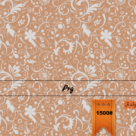
Рэд
Заб
1500₴