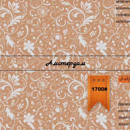
микрово
машинка
телевиз
кабельн
Амстердам
Заб
1700₴
Двухко
распол
ремонт
кроват