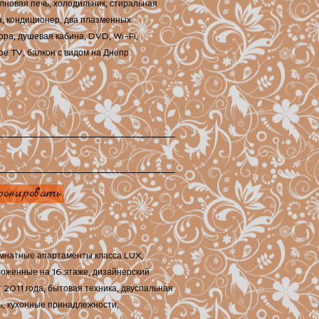
лновая печь, холодильник, стиральная
, кондиционер, два плазменных
ора, душевая кабина, DVD, Wi-Fi,
ое TV, балкон с видом на Днепр.
ронировать
мнатные апартаменты класса LUX,
оженные на 16 этаже, дизайнерский
 2011 года, бытовая техника, двуспальная
ь, кухонные принадлежности,